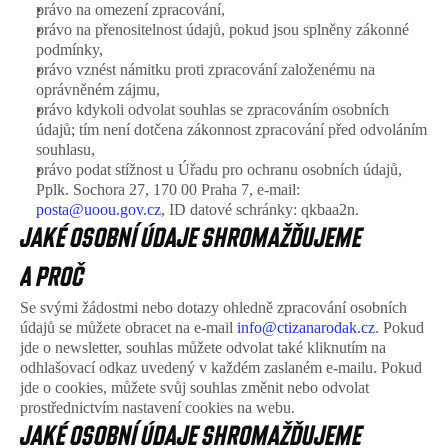
právo na omezení zpracování, 
právo na přenositelnost údajů, pokud jsou splněny zákonné 
podmínky, 
právo vznést námitku proti zpracování založenému na 
oprávněném zájmu, 
právo kdykoli odvolat souhlas se zpracováním osobních 
údajů; tím není dotčena zákonnost zpracování před odvoláním 
souhlasu, 
právo podat stížnost u Úřadu pro ochranu osobních údajů, 
Pplk. Sochora 27, 170 00 Praha 7, e-mail: 
posta@uoou.gov.cz
, ID datové schránky: qkbaa2n.
JAKÉ OSOBNÍ ÚDAJE SHROMAŽĎUJEME 
A PROČ
Se svými žádostmi nebo dotazy ohledně zpracování osobních 
údajů se můžete obracet na e-mail 
info@ctizanarodak.cz
. Pokud 
jde o newsletter, souhlas můžete odvolat také kliknutím na 
odhlašovací odkaz uvedený v každém zaslaném e-mailu. Pokud 
jde o cookies, můžete svůj souhlas změnit nebo odvolat 
prostřednictvím nastavení cookies na webu.
JAKÉ OSOBNÍ ÚDAJE SHROMAŽĎUJEME 