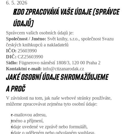
6. 5. 2026
KDO ZPRACOVÁVÁ VAŠE ÚDAJE (SPRÁVCE 
ÚDAJŮ)
Správcem vašich osobních údajů je:
Společnost / Jméno:
 Svět knihy, s.r.o., společnost Svazu 
českých knihkupců a nakladatelů
IČO:
 25603990
DIČ:
 CZ25603990
Sídlo:
 Fügnerovo náměstí 1808/3, 120 00 Praha 2
Kontaktní e-mail:
 info@ctizanarodak.cz
JAKÉ OSOBNÍ ÚDAJE SHROMAŽĎUJEME 
A PROČ
V závislosti na tom, jak naše webové stránky používáte, 
můžeme zpracovávat zejména tyto osobní údaje:
e-mailovou adresu, 
jméno a příjmení, 
údaje uvedené ve zprávě nebo formuláři, 
údaje o uděleném nebo odvolaném souhlasu, 