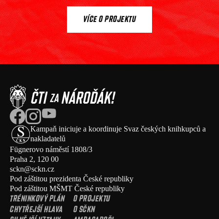
VÍCE O PROJEKTU
Kampaň iniciuje a koordinuje Svaz českých knihkupců a 
nakladatelů 
Fügnerovo náměstí 1808/3  
Praha 2, 120 00
sckn@sckn.cz
Pod záštitou prezidenta České republiky
Pod záštitou MŠMT České republiky
TRÉNINKOVÝ PLÁN
O PROJEKTU
CHYTŘEJŠÍ HLAVA
O SČKN