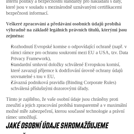
interní politiky a bezpečnostní standardy pro nakládání s daty, 
které jsou v souladu s mezinárodně uznávanými certifikacemi 
bezpečnosti informací. 
Veškeré zpracování a předávání osobních údajů probíhá 
výhradně na základě legálních právních titulů, kterými jsou 
zejména:
Rozhodnutí Evropské komise o odpovídající ochraně (např. v 
rámci rámce pro ochranu soukromí mezi EU a USA, tzv. Data 
Privacy Framework),
Standardní smluvní doložky schválené Evropskou komisí, 
které zavazují příjemce k dodržování úrovně ochrany údajů 
srovnatelné s tou v EU,
Závazná podniková pravidla (Binding Corporate Rules) 
schválená příslušnými dozorovými úřady.
Tímto je zajištěno, že vaše osobní údaje jsou chráněny proti 
zneužití a jejich zpracování probíhá transparentně a v maximální 
možné míře zabezpečení, kterou současné technologie a právní 
rámec umožňují.
JAKÉ OSOBNÍ ÚDAJE SHROMAŽĎUJEME 