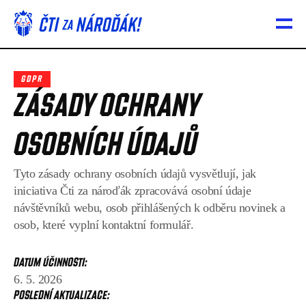
PŘÍNOSY ČTENÍ
GDPR
ZÁSADY OCHRANY 
CHYTŘEJŠÍ HLAVA
SILNĚJŠÍ VZTAHY
OSOBNÍCH ÚDAJŮ
ZDRAVĚJŠÍ ŽIVOT
Tyto zásady ochrany osobních údajů vysvětlují, jak 
iniciativa Čti za nároďák zpracovává osobní údaje 
TA NEJVĚTŠÍ ŠANCE
návštěvníků webu, osob přihlášených k odběru novinek a 
osob, které vyplní kontaktní formulář.
SPOLEČNĚ JSME TÝM
DATUM ÚČINNOSTI:
JAKÝ JSI ČTENÁŘ?
6. 5. 2026
POSLEDNÍ AKTUALIZACE:
TRÉNINKOVÝ PLÁN
BLOG
O PROJEKTU