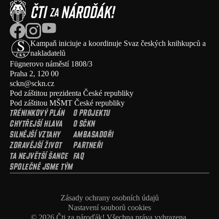
Kampaň iniciuje a koordinuje Svaz českých knihkupců a 
nakladatelů 
Fügnerovo náměstí 1808/3  
Praha 2, 120 00
sckn@sckn.cz
Pod záštitou prezidenta České republiky
Pod záštitou MŠMT České republiky
TRÉNINKOVÝ PLÁN
O PROJEKTU
CHYTŘEJŠÍ HLAVA
O SČKN
SILNĚJŠÍ VZTAHY
AMBASADOŘI
ZDRAVĚJŠÍ ŽIVOT
PARTNEŘI
TA NEJVĚTŠÍ ŠANCE
FAQ
SPOLEČNĚ JSME TÝM
Zásady ochrany osobních údajů
Nastavení souborů cookies
© 2026 Čti za nároďák! Všechna práva vyhrazena.