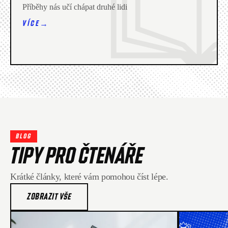
Příběhy nás učí chápat druhé lidi
→
VÍCE
BLOG
TIPY PRO ČTENÁŘE
Krátké články, které vám pomohou číst lépe.
ZOBRAZIT VŠE