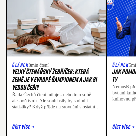
8
min čtení
5
mi
ČLÁNEK
ČLÁNEK
VELKÝ ČTENÁŘSKÝ ŽEBŘÍČEK: KTERÁ
JAK POMOC
ZEMĚ JE V EVROPĚ ŠAMPIONEM A JAK SI
TY
Nemusíš pře
VEDOU ČEŠI?
být ani kni
Řada Čechů čtení miluje - nebo to o sobě
knihovnu pře
alespoň tvrdí. Ale souhlasily by s nimi i
součástí čte
statistiky? Když přijde na srovnání s ostatními
jednu jedino
evropskými státy, držíme se sebevědomě v
soustředěně
přední části pelotonu. Přesto máme kam se
zážitek se p
posouvat. Kde přesně se nacházíme a jaké
ČÍST VÍCE →
ČÍST VÍCE →
jednoduchýc
země by pro nás měly být inspirací? A co