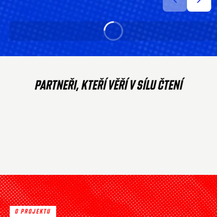
PARTNEŘI, KTEŘÍ VĚŘÍ V SÍLU ČTENÍ
O PROJEKTU