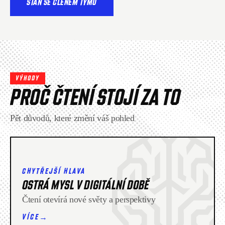
STAŇ SE ČLENEM TÝMU
VÝHODY
PROČ ČTENÍ STOJÍ ZA TO
Pět důvodů, které změní váš pohled
CHYTŘEJŠÍ HLAVA
OSTRÁ MYSL V DIGITÁLNÍ DOBĚ
Čtení otevírá nové světy a perspektivy
→
VÍCE