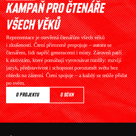
KAMPAŇ PRO ČTENÁŘE 
VŠECH VĚKŮ
Reprezentace je otevřená čtenářům všech věků 
i zkušeností. Čtení přirozeně propojuje – autora se 
čtenářem, lidi napříč generacemi i místy. Zároveň patří 
k aktivitám, které pomáhají vyrovnávat rozdíly: rozvíjí 
jazyk, představivost i schopnost porozumět světu bez 
ohledu na zázemí. Čtení spojuje – a každý se může přidat 
po svém. 
O PROJEKTU
 O SČKN